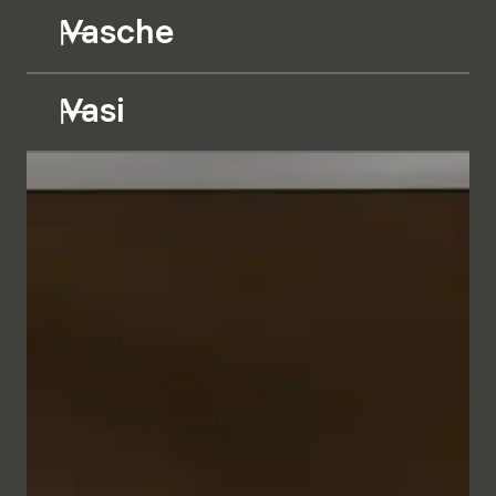
Vasche
Vasi
I mobili da bagno dalle linee geometriche appaiono
minimalisti ed eleganti grazie alla raffinata cornice
metallica nei colori Bianco e Antracite. In
combinazione con il frontale, a scelta in vetro Parsol
semitrasparente retroilluminato o in diversi bilaminati
in tinta unita o effetto legno, si crea un insieme
dall'aspetto naturale che trasmette un senso di
intimità e comfort.