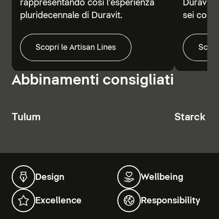
rappresentando così l’esperienza
Duravit V
pluridecennale di Duravit.
sei colori
Scopri le Artisan Lines
Scopr
Abbinamenti consigliati
Tulum
Starck T
Design
Wellbeing
Excellence
Responsibility