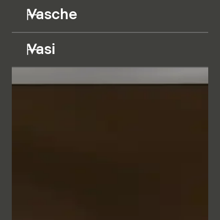
Vasche
Vasi
I mobili da bagno dalle linee geometriche appaiono
minimalisti ed eleganti grazie alla raffinata cornice
metallica nei colori Bianco e Antracite. In
combinazione con il frontale, a scelta in vetro Parsol
semitrasparente retroilluminato o in diversi bilaminati
in tinta unita o effetto legno, si crea un insieme
dall'aspetto naturale che trasmette un senso di
intimità e comfort.