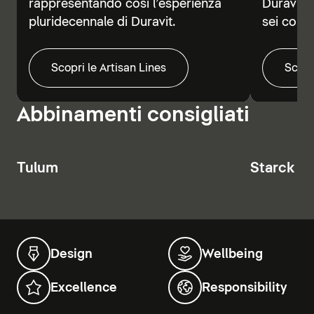
rappresentando così l’esperienza
Duravit V
pluridecennale di Duravit.
sei colori
Scopri le Artisan Lines
Scopr
Abbinamenti consigliati
Tulum
Starck T
Design
Wellbeing
Excellence
Responsibility