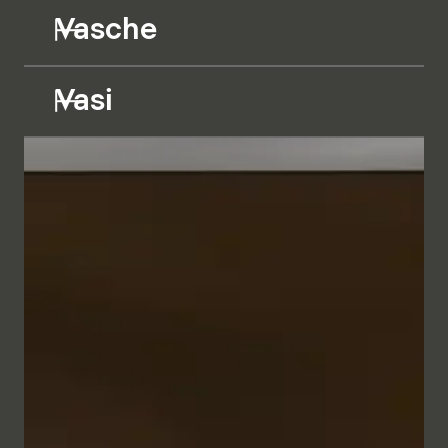
Vasche
Vasi
I mobili da bagno dalle linee geometriche appaiono
minimalisti ed eleganti grazie alla raffinata cornice
metallica nei colori Bianco e Antracite. In
combinazione con il frontale, a scelta in vetro Parsol
semitrasparente retroilluminato o in diversi bilaminati
in tinta unita o effetto legno, si crea un insieme
dall'aspetto naturale che trasmette un senso di
intimità e comfort.