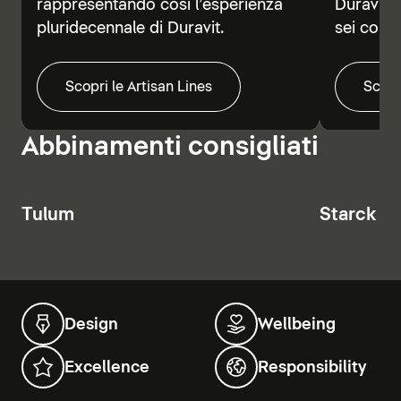
rappresentando così l’esperienza
Duravit V
pluridecennale di Duravit.
sei colori
Scopri le Artisan Lines
Scopr
Abbinamenti consigliati
Tulum
Starck T
Design
Wellbeing
Excellence
Responsibility