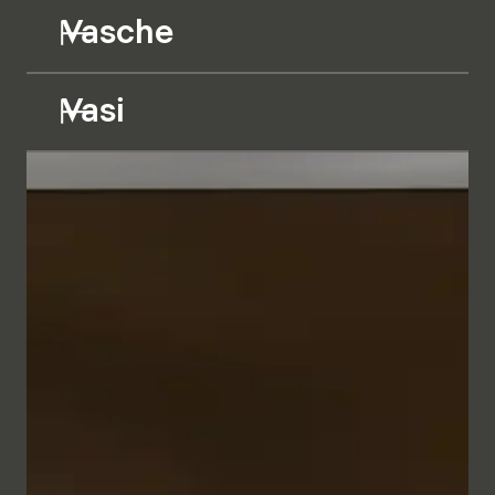
Vasche
Vasi
I mobili da bagno dalle linee geometriche appaiono
minimalisti ed eleganti grazie alla raffinata cornice
metallica nei colori Bianco e Antracite. In
combinazione con il frontale, a scelta in vetro Parsol
semitrasparente retroilluminato o in diversi bilaminati
in tinta unita o effetto legno, si crea un insieme
dall'aspetto naturale che trasmette un senso di
intimità e comfort.