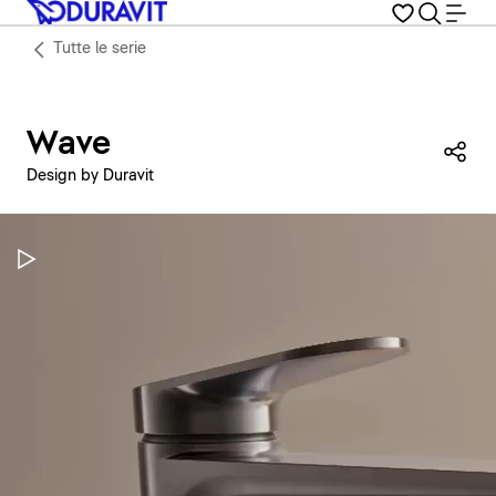
Tutte le serie
Wave
Con
Design by Duravit
Metti in pausa il video