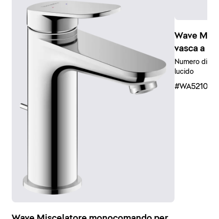
Wave Mis
vasca a in
Numero di uten
lucido
#WA521001
Wave Miscelatore monocomando per