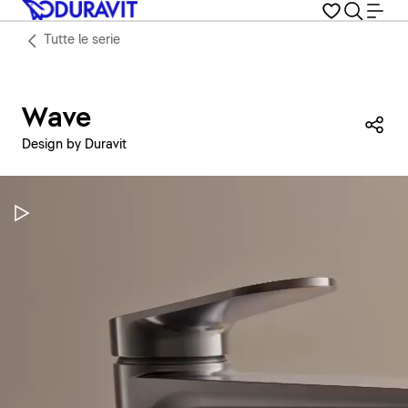
Tutte le serie
Wave
Con
Design by Duravit
Metti in pausa il video