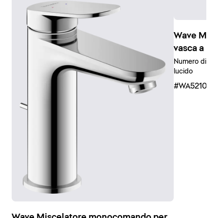
Wave Mis
vasca a in
Numero di uten
lucido
#WA521001
Wave Miscelatore monocomando per