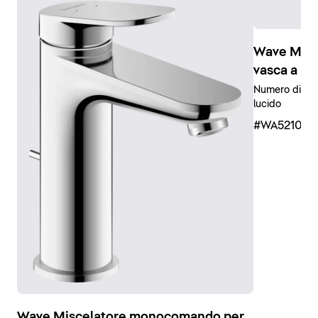
Wave Mis
vasca a in
Numero di uten
lucido
#WA521001
Wave Miscelatore monocomando per