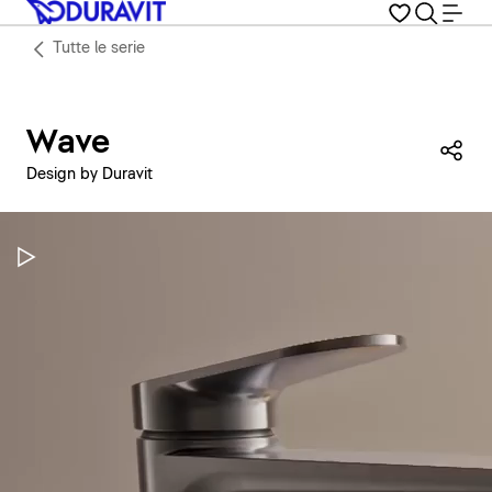
Tutte le serie
Wave
Con
Design by Duravit
Metti in pausa il video