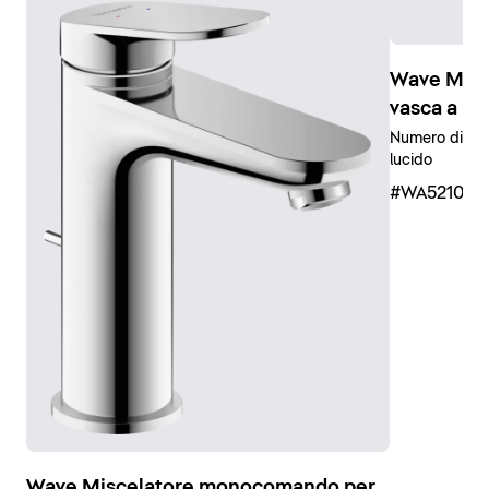
Wave Mis
vasca a in
Numero di uten
lucido
#WA521001
Wave Miscelatore monocomando per