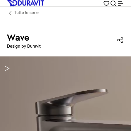
Tutte le serie
Wave
Con
Design by Duravit
Metti in pausa il video