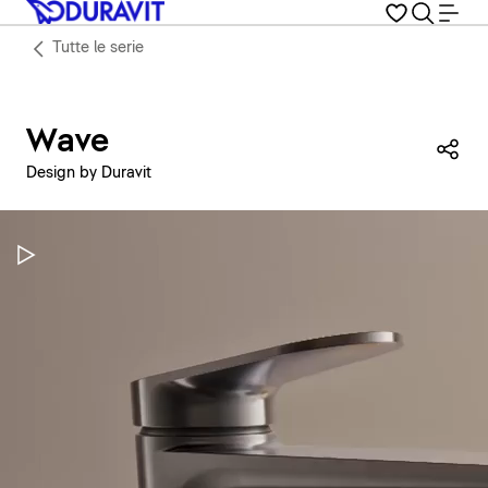
Tutte le serie
Wave
Con
Design by Duravit
Metti in pausa il video