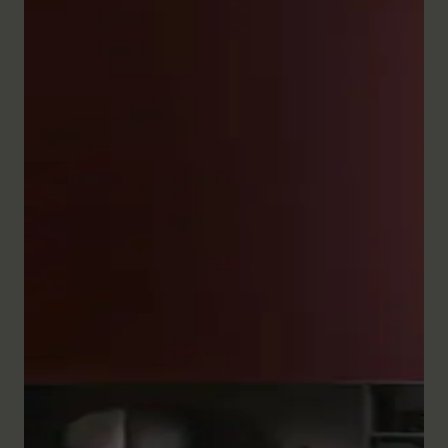
L'ampia gamma di mobili per il bagno della serie
White Tulip convince per la precisione artigianale e il
design raffinato. Le
colonne basse
e le basi