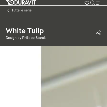
Tutte le serie
White Tulip
Con
Design by Philippe Starck
Metti in pausa il video