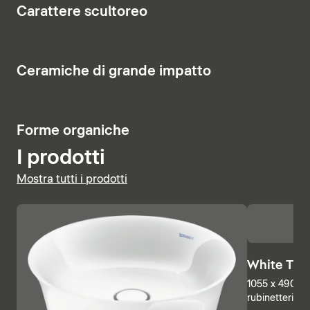
8
Carattere scultoreo
costituisce un elemento di richiamo visivo.
Visualizza vasi e bidet
Visualizza i mobili
Visualizza la rubinetteria
6
Ceramiche di grande impatto
Visualizza le basi sottolavabo
Visualizza i miscelatori doccia
5
Forme organiche
I prodotti
Mostra tutti i prodotti
White Tuli
1055 x 490 mm
rubinetteria, 