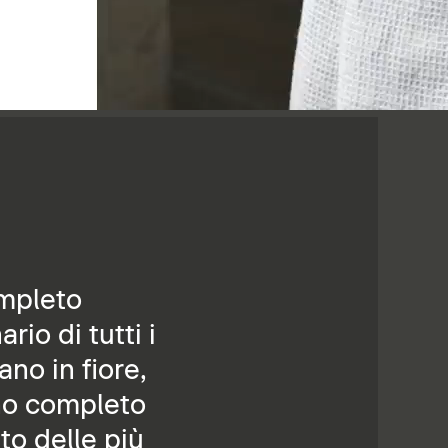
ompleto
io di tutti i
no in fiore,
no completo
to delle più