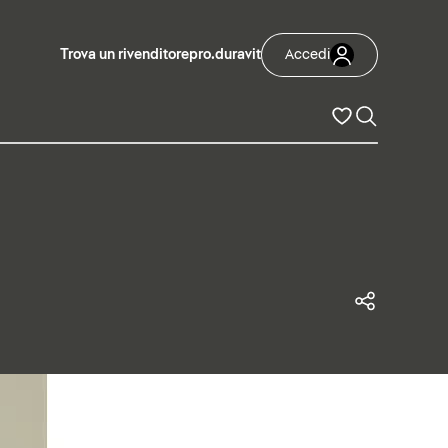
Trova un rivenditore
pro.duravit
Accedi
Condivi