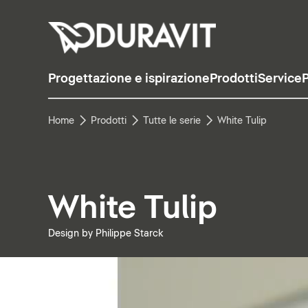
Progettazione e ispirazione
Prodotti
Service
P
Home
Prodotti
Tutte le serie
White Tulip
White Tulip
Design by Philippe Starck
Metti in pausa il video