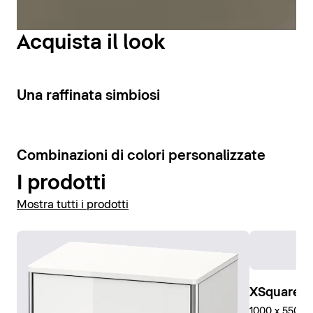
interna e un’illuminazione ottimale della zona lavabo.
Acquista il look
Visualizza gli specchi
3
Una raffinata simbiosi
Visualizza gli armadietti a specchio
4
Combinazioni di colori personalizzate
I prodotti
Mostra tutti i prodotti
XSquare C
1000 x 550 x 