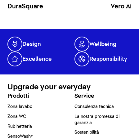
DuraSquare
Vero Air
Design
Wellbeing
Excellence
Responsibility
Upgrade your everyday
Prodotti
Service
Zona lavabo
Consulenza tecnica
Zona WC
La nostra promessa di
garanzia
Rubinetteria
Sostenibilità
SensoWash®