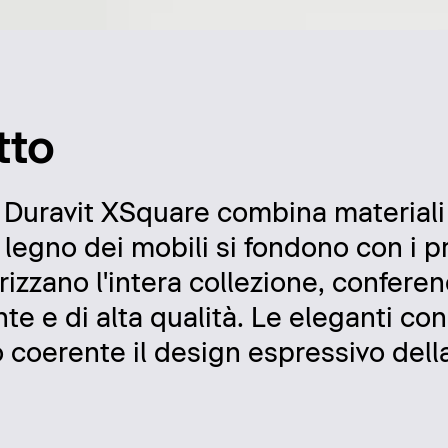
tto
o Duravit XSquare combina materiali 
 legno dei mobili si fondono con i pr
izzano l'intera collezione, confere
nte e di alta qualità. Le eleganti co
oerente il design espressivo della