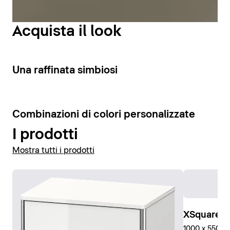
interna e un’illuminazione ottimale della zona lavabo.
Acquista il look
Visualizza gli specchi
3
Una raffinata simbiosi
Visualizza gli armadietti a specchio
4
Combinazioni di colori personalizzate
I prodotti
Mostra tutti i prodotti
XSquare C
1000 x 550 x 