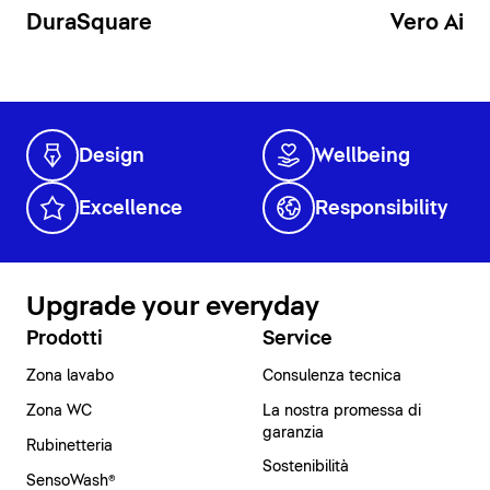
DuraSquare
Vero Air
Design
Wellbeing
Excellence
Responsibility
Upgrade your everyday
Prodotti
Service
Zona lavabo
Consulenza tecnica
Zona WC
La nostra promessa di
garanzia
Rubinetteria
Sostenibilità
SensoWash®