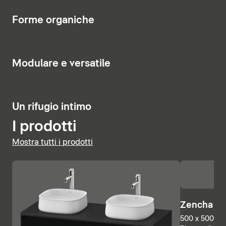
relax.
5
Forme organiche
Visualizza le vasche
7
Modulare e versatile
2
Un rifugio intimo
I prodotti
Mostra tutti i prodotti
Zencha Sp
500 x 500 mm