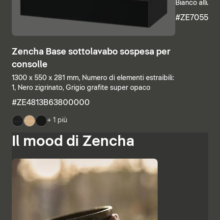
Bianco allumi
#ZE705500
Zencha Base sottolavabo sospesa per
consolle
1300 x 550 x 281 mm, Numero di elementi estraibili:
1, Nero zigrinato, Grigio grafite super opaco
#ZE4813B63800000
+ 1 più
Il mood di Zencha