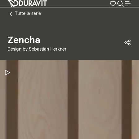
Tutte le serie
Zencha
Con
Design by Sebastian Herkner
Metti in pausa il video