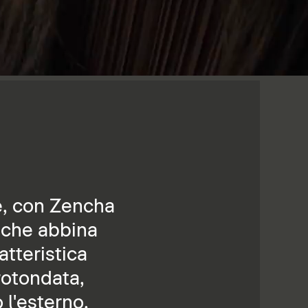
le, con Zencha
 che abbina
atteristica
rrotondata,
l'esterno.