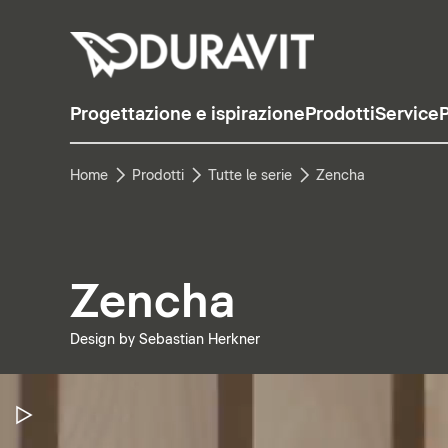
Progettazione e ispirazione
Prodotti
Service
P
Home
Prodotti
Tutte le serie
Zencha
Zencha
Design by Sebastian Herkner
Metti in pausa il video