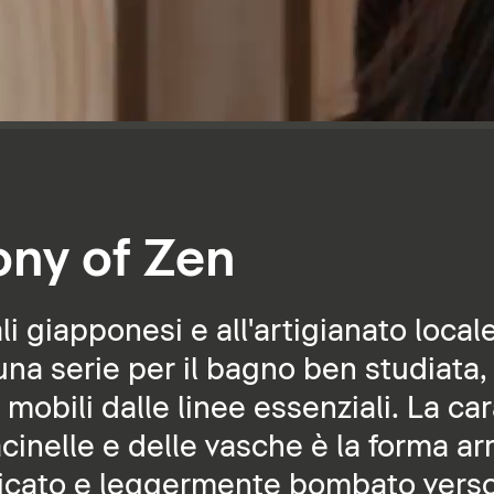
ny of Zen
nali giapponesi e all'artigianato loca
na serie per il bagno ben studiata,
 mobili dalle linee essenziali. La car
acinelle e delle vasche è la forma a
icato e leggermente bombato verso 