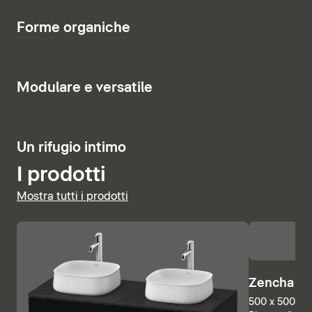
relax.
5
Forme organiche
Visualizza le vasche
7
Modulare e versatile
2
Un rifugio intimo
I prodotti
Mostra tutti i prodotti
Zencha Sp
500 x 500 mm