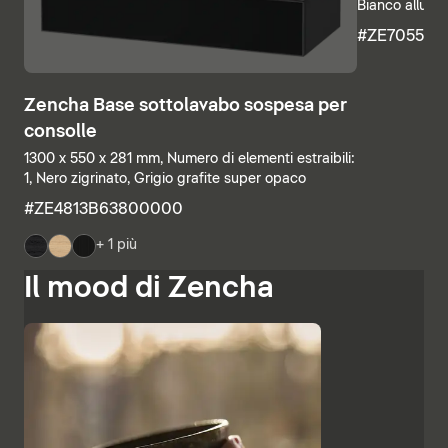
Bianco allumi
#ZE705500
Zencha Base sottolavabo sospesa per
consolle
1300 x 550 x 281 mm, Numero di elementi estraibili:
1, Nero zigrinato, Grigio grafite super opaco
#ZE4813B63800000
+ 1 più
Il mood di Zencha