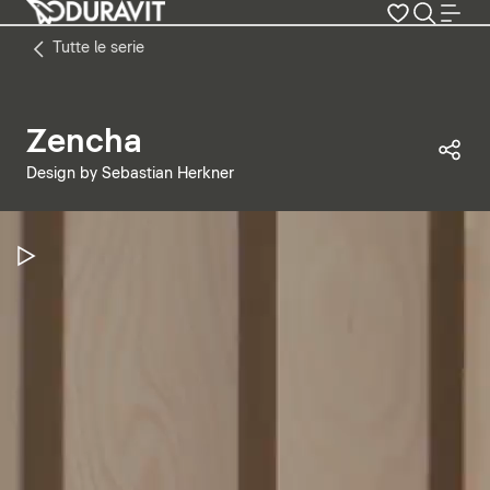
Tutte le serie
Zencha
Con
Design by Sebastian Herkner
Metti in pausa il video