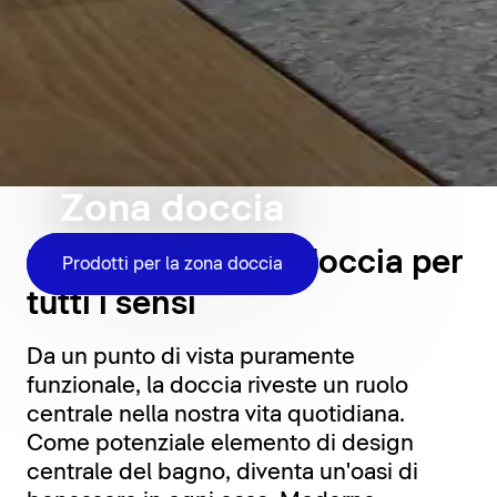
Zona doccia
Momenti sotto la doccia per
Prodotti per la zona doccia
tutti i sensi
Da un punto di vista puramente
funzionale, la doccia riveste un ruolo
centrale nella nostra vita quotidiana.
Come potenziale elemento di design
centrale del bagno, diventa un'oasi di