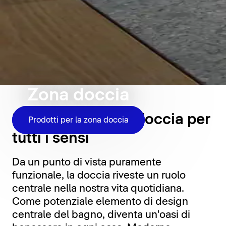
Zona doccia
Momenti sotto la doccia per
Prodotti per la zona doccia
tutti i sensi
Da un punto di vista puramente
funzionale, la doccia riveste un ruolo
centrale nella nostra vita quotidiana.
Come potenziale elemento di design
centrale del bagno, diventa un'oasi di