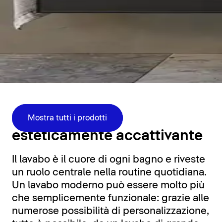
Zona lavabo
Funzionale ed
Mostra tutti i prodotti
esteticamente accattivante
Il lavabo è il cuore di ogni bagno e riveste
un ruolo centrale nella routine quotidiana.
Un lavabo moderno può essere molto più
che semplicemente funzionale: grazie alle
numerose possibilità di personalizzazione,