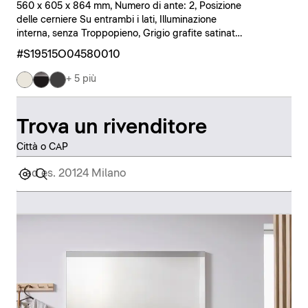
560 x 605 x 864 mm, Numero di ante: 2, Posizione
delle cerniere Su entrambi i lati, Illuminazione
interna, senza Troppopieno, Grigio grafite satinato,
Nero
#S19515O04580010
+ 5 più
Trova un rivenditore
Città o CAP