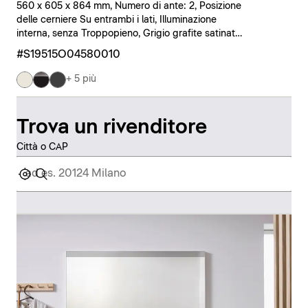
560 x 605 x 864 mm, Numero di ante: 2, Posizione
delle cerniere Su entrambi i lati, Illuminazione
interna, senza Troppopieno, Grigio grafite satinato,
Nero
#S19515O04580010
+ 5 più
Trova un rivenditore
Città o CAP