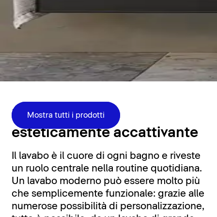
Zona lavabo
Funzionale ed
Mostra tutti i prodotti
esteticamente accattivante
Il lavabo è il cuore di ogni bagno e riveste
un ruolo centrale nella routine quotidiana.
Un lavabo moderno può essere molto più
che semplicemente funzionale: grazie alle
numerose possibilità di personalizzazione,