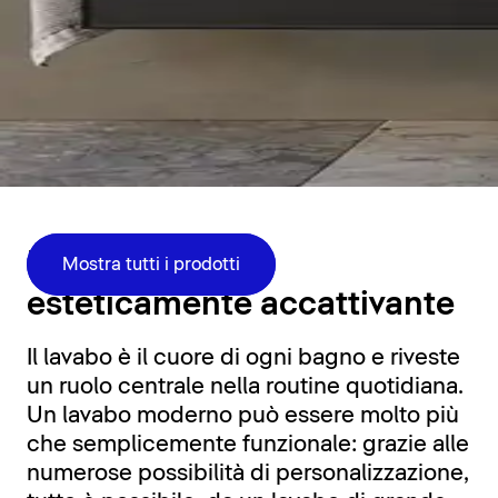
Zona lavabo
Funzionale ed
Mostra tutti i prodotti
esteticamente accattivante
Il lavabo è il cuore di ogni bagno e riveste
un ruolo centrale nella routine quotidiana.
Un lavabo moderno può essere molto più
che semplicemente funzionale: grazie alle
numerose possibilità di personalizzazione,