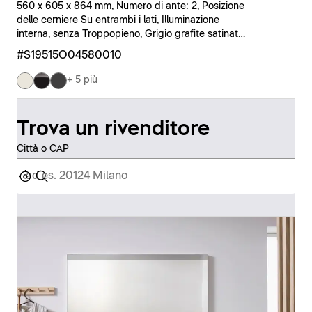
560 x 605 x 864 mm, Numero di ante: 2, Posizione
delle cerniere Su entrambi i lati, Illuminazione
interna, senza Troppopieno, Grigio grafite satinato,
Nero
#S19515O04580010
+ 5 più
Trova un rivenditore
Città o CAP