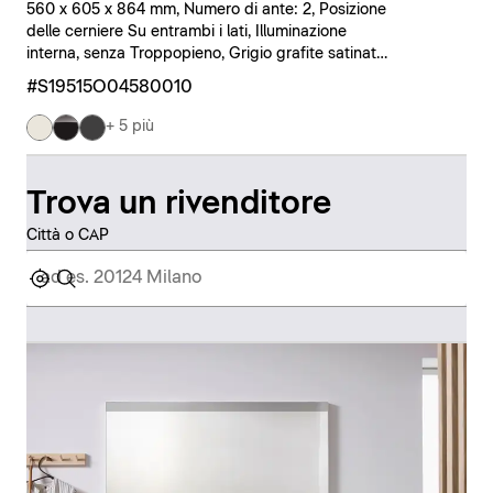
560 x 605 x 864 mm, Numero di ante: 2, Posizione
delle cerniere Su entrambi i lati, Illuminazione
interna, senza Troppopieno, Grigio grafite satinato,
Nero
#S19515O04580010
+ 5 più
Trova un rivenditore
Città o CAP