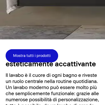
Zona lavabo
Funzionale ed
Mostra tutti i prodotti
esteticamente accattivante
Il lavabo è il cuore di ogni bagno e riveste
un ruolo centrale nella routine quotidiana.
Un lavabo moderno può essere molto più
che semplicemente funzionale: grazie alle
numerose possibilità di personalizzazione,