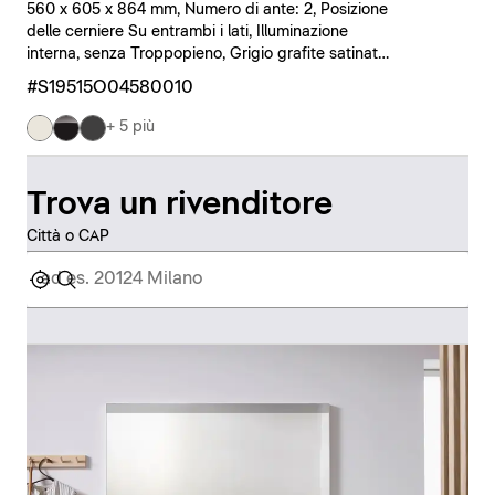
560 x 605 x 864 mm, Numero di ante: 2, Posizione
delle cerniere Su entrambi i lati, Illuminazione
interna, senza Troppopieno, Grigio grafite satinato,
Nero
#S19515O04580010
+ 5 più
Trova un rivenditore
Città o CAP