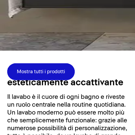
Zona lavabo
Funzionale ed
Mostra tutti i prodotti
esteticamente accattivante
Il lavabo è il cuore di ogni bagno e riveste
un ruolo centrale nella routine quotidiana.
Un lavabo moderno può essere molto più
che semplicemente funzionale: grazie alle
numerose possibilità di personalizzazione,