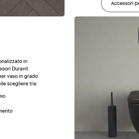
Accessori pe
nalizzato in
ssori Duravit
per vaso in grado
ile scegliere tra:
hio
imento