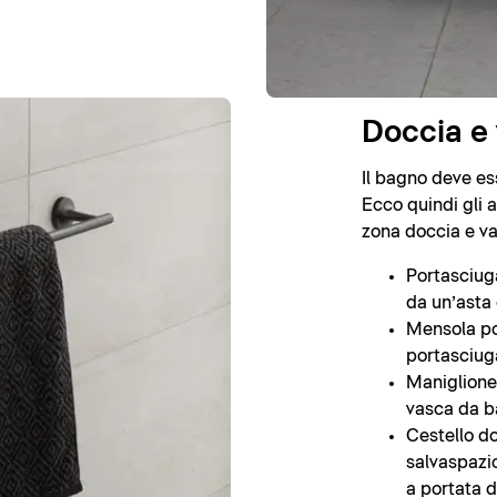
Doccia e
Il bagno deve es
Ecco quindi gli 
zona doccia e v
Portasciuga
da un’asta 
Mensola po
portasciug
Maniglione 
vasca da b
Cestello do
salvaspazi
a portata d