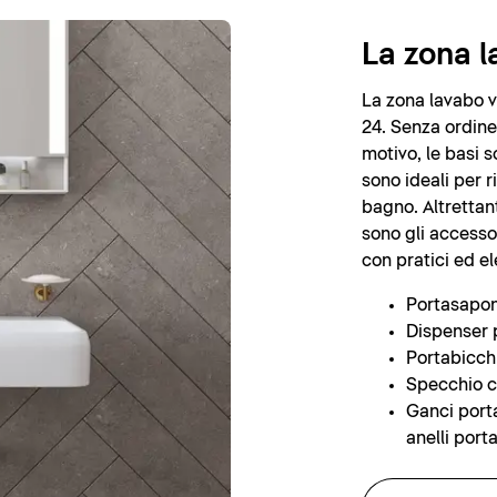
La zona 
La zona lavabo vi
24. Senza ordine
motivo, le basi 
sono ideali per r
bagno. Altrettan
sono gli accesso
con pratici ed e
Portasapo
Dispenser 
Portabicch
Specchio 
Ganci port
anelli por