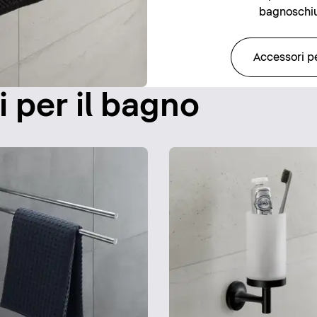
bagnoschi
Accessori p
i per il bagno