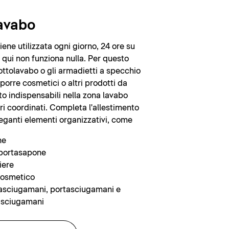
lavabo
ene utilizzata ogni giorno, 24 ore su
 qui non funziona nulla. Per questo
sottolavabo o gli armadietti a specchio
iporre cosmetici o altri prodotti da
to indispensabili nella zona lavabo
ri coordinati. Completa l'allestimento
leganti elementi organizzativi, come
ne
portasapone
iere
cosmetico
asciugamani, portasciugamani e
tasciugamani