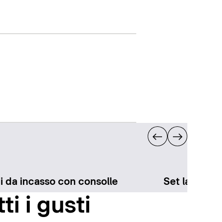
i da incasso con consolle
Set lavabo 
ti i gusti