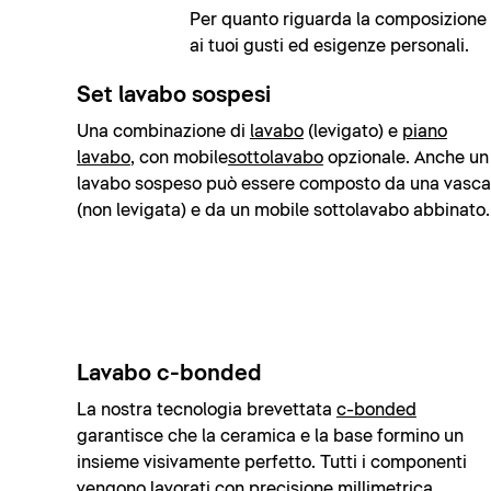
Per quanto riguarda la composizione e 
ai tuoi gusti ed esigenze personali.
Set lavabo sospesi
Una combinazione di
lavabo
(levigato) e
piano
lavabo
, con mobile
sottolavabo
opzionale. Anche un
lavabo sospeso può essere composto da una vasca
(non levigata) e da un mobile sottolavabo abbinato.
Lavabo c-bonded
La nostra tecnologia brevettata
c-bonded
garantisce che la ceramica e la base formino un
insieme visivamente perfetto. Tutti i componenti
vengono lavorati con precisione millimetrica