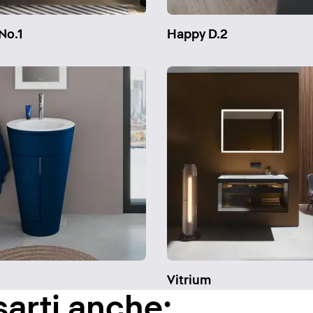
No.1
Happy D.2
Vitrium
sarti anche: