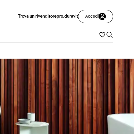
Trova un rivenditore
pro.duravit
Accedi