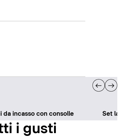
i da incasso con consolle
Set lavabo 
ti i gusti