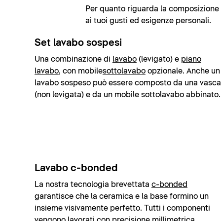
Per quanto riguarda la composizione e 
ai tuoi gusti ed esigenze personali.
Set lavabo sospesi
Una combinazione di
lavabo
(levigato) e
piano
lavabo
, con mobile
sottolavabo
opzionale. Anche un
lavabo sospeso può essere composto da una vasca
(non levigata) e da un mobile sottolavabo abbinato.
Lavabo c-bonded
La nostra tecnologia brevettata
c-bonded
garantisce che la ceramica e la base formino un
insieme visivamente perfetto. Tutti i componenti
vengono lavorati con precisione millimetrica