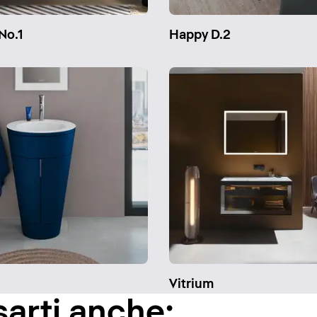
No.1
Happy D.2
Vitrium
sarti anche: