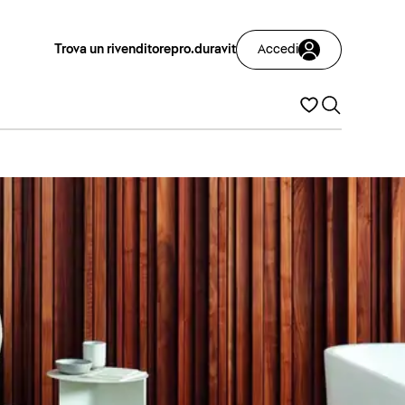
Trova un rivenditore
pro.duravit
Accedi