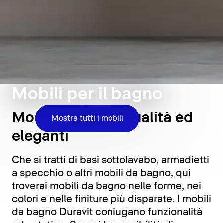
Mobili per il bagno
Moderni, di alta qualità ed
Mostra tutti i mobili
eleganti
Che si tratti di basi sottolavabo, armadietti
a specchio o altri mobili da bagno, qui
troverai mobili da bagno nelle forme, nei
colori e nelle finiture più disparate. I mobili
da bagno Duravit coniugano funzionalità