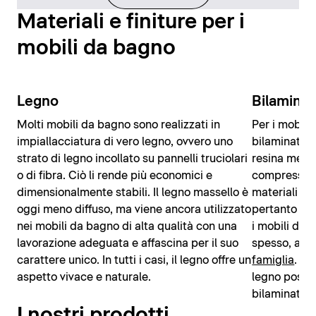
Materiali e finiture per i
mobili da bagno
Legno
Bilamina
Molti mobili da bagno sono realizzati in
Per i mobili
impiallacciatura di vero legno, ovvero uno
bilaminato v
strato di legno incollato su pannelli truciolari
resina mela
o di fibra. Ciò li rende più economici e
compressio
dimensionalmente stabili. Il legno massello è
materiali so
oggi meno diffuso, ma viene ancora utilizzato
pertanto pa
nei mobili da bagno di alta qualità con una
i mobili da 
lavorazione adeguata e affascina per il suo
spesso, ad 
carattere unico. In tutti i casi, il legno offre un
famiglia
. An
aspetto vivace e naturale.
legno posson
bilaminato.
I nostri prodotti