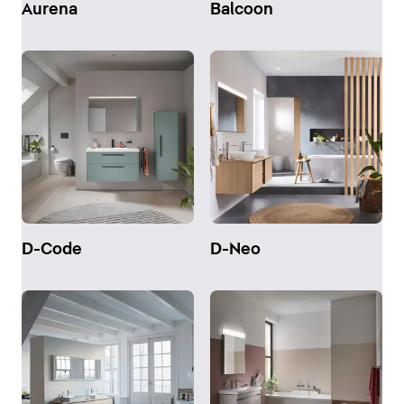
Aurena
Balcoon
D-Code
D-Neo