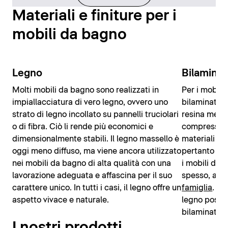
Materiali e finiture per i
mobili da bagno
Legno
Bilamina
Molti mobili da bagno sono realizzati in
Per i mobili
impiallacciatura di vero legno, ovvero uno
bilaminato v
strato di legno incollato su pannelli truciolari
resina mela
o di fibra. Ciò li rende più economici e
compressio
dimensionalmente stabili. Il legno massello è
materiali so
oggi meno diffuso, ma viene ancora utilizzato
pertanto pa
nei mobili da bagno di alta qualità con una
i mobili da 
lavorazione adeguata e affascina per il suo
spesso, ad 
carattere unico. In tutti i casi, il legno offre un
famiglia
. An
aspetto vivace e naturale.
legno posson
bilaminato.
I nostri prodotti