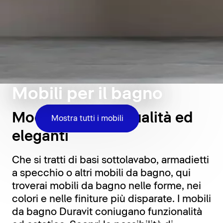
Mobili per il bagno
Moderni, di alta qualità ed
Mostra tutti i mobili
eleganti
Che si tratti di basi sottolavabo, armadietti
a specchio o altri mobili da bagno, qui
troverai mobili da bagno nelle forme, nei
colori e nelle finiture più disparate. I mobili
da bagno Duravit coniugano funzionalità