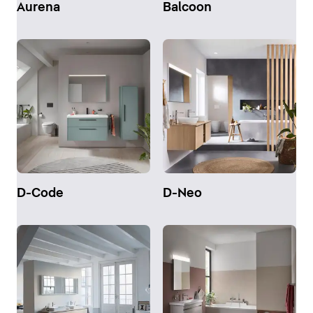
Aurena
Balcoon
D-Code
D-Neo