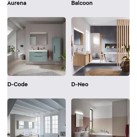
Aurena
Balcoon
D-Code
D-Neo