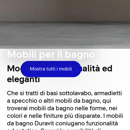
Mobili per il bagno
Moderni, di alta qualità ed
Mostra tutti i mobili
eleganti
Che si tratti di basi sottolavabo, armadietti
a specchio o altri mobili da bagno, qui
troverai mobili da bagno nelle forme, nei
colori e nelle finiture più disparate. I mobili
da bagno Duravit coniugano funzionalità