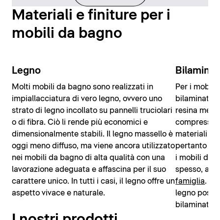
Materiali e finiture per i
mobili da bagno
Legno
Bilamina
Molti mobili da bagno sono realizzati in
Per i mobili
impiallacciatura di vero legno, ovvero uno
bilaminato v
strato di legno incollato su pannelli truciolari
resina mela
o di fibra. Ciò li rende più economici e
compressio
dimensionalmente stabili. Il legno massello è
materiali so
oggi meno diffuso, ma viene ancora utilizzato
pertanto pa
nei mobili da bagno di alta qualità con una
i mobili da 
lavorazione adeguata e affascina per il suo
spesso, ad 
carattere unico. In tutti i casi, il legno offre un
famiglia
. An
aspetto vivace e naturale.
legno posson
bilaminato.
I nostri prodotti