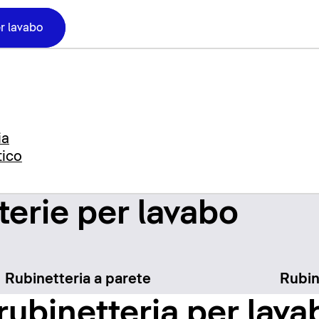
er lavabo
ia
tico
terie per lavabo
Rubinetteria a parete
Rubin
 rubinetteria per lava