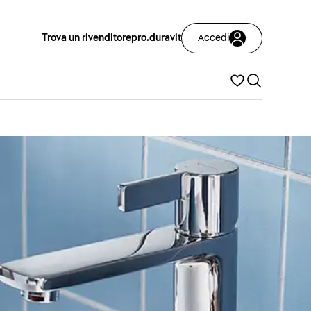
Trova un rivenditore
pro.duravit
Accedi