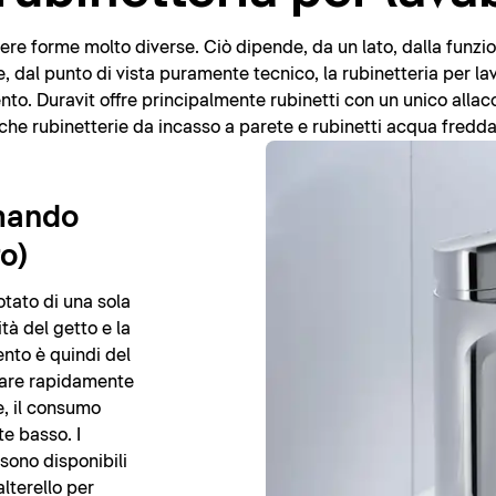
e forme molto diverse. Ciò dipende, da un lato, dalla funzional
re, dal punto di vista puramente tecnico, la rubinetteria per la
nto. Duravit offre principalmente rubinetti con un unico alla
 rubinetterie da incasso a parete e rubinetti acqua fredda
mando
o)
otato di una sola
tà del getto e la
nto è quindi del
ovare rapidamente
, il consumo
e basso. I
sono disponibili
alterello per