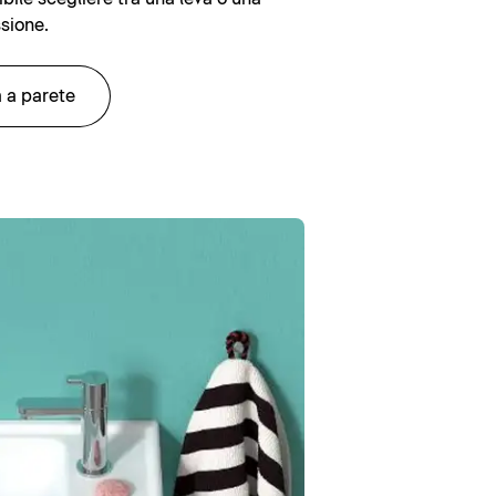
sione.
a a parete