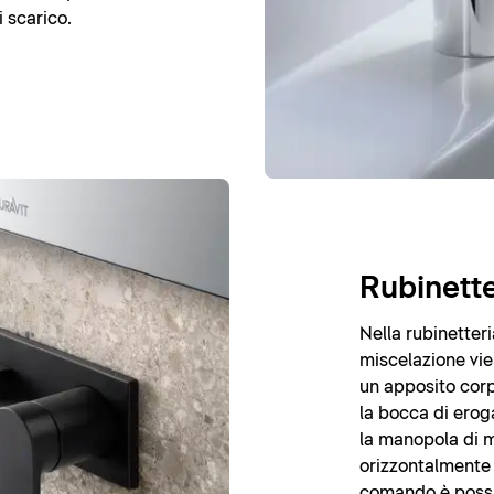
i scarico.
Rubinette
Nella rubinetteri
miscelazione vien
un apposito corp
la bocca di eroga
la manopola di 
orizzontalmente 
comando è possib