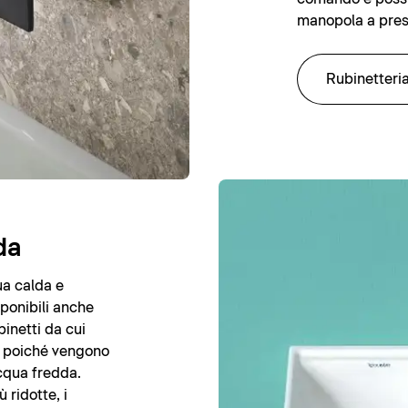
manopola a pres
Rubinetteri
da
ua calda e
ponibili anche
binetti da cui
, poiché vengono
acqua fredda.
 ridotte, i