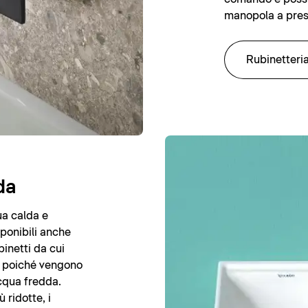
manopola a pres
Rubinetteri
da
ua calda e
ponibili anche
binetti da cui
, poiché vengono
acqua fredda.
 ridotte, i