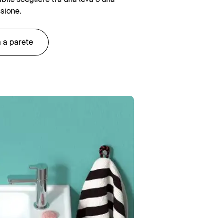
sione.
a a parete