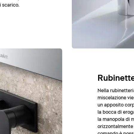
i scarico.
Rubinette
Nella rubinetteri
miscelazione vien
un apposito corp
la bocca di eroga
la manopola di 
orizzontalmente 
comando è possib