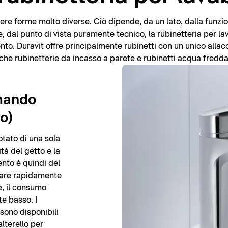
e forme molto diverse. Ciò dipende, da un lato, dalla funzional
re, dal punto di vista puramente tecnico, la rubinetteria per la
nto. Duravit offre principalmente rubinetti con un unico alla
 rubinetterie da incasso a parete e rubinetti acqua fredda
mando
o)
otato di una sola
tà del getto e la
nto è quindi del
ovare rapidamente
, il consumo
e basso. I
sono disponibili
alterello per