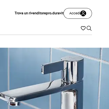
Trova un rivenditore
pro.duravit
Accedi