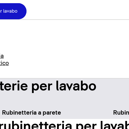
er lavabo
ia
tico
terie per lavabo
Rubinetteria a parete
Rubin
 rubinetteria per lava