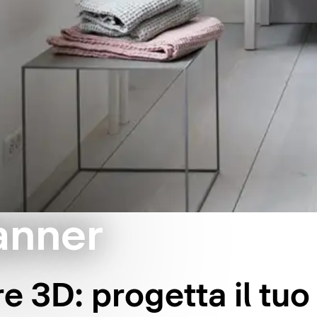
anner
e 3D: progetta il tu