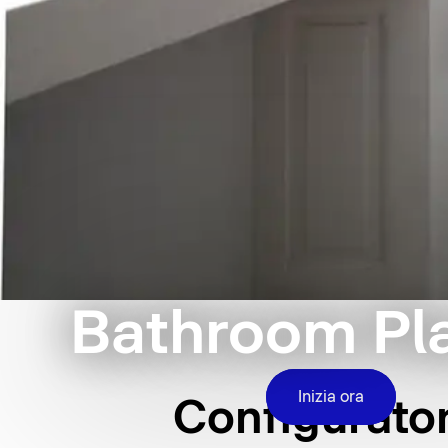
Bathroom Pl
Inizia ora
Configurator