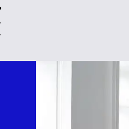
n
e
o