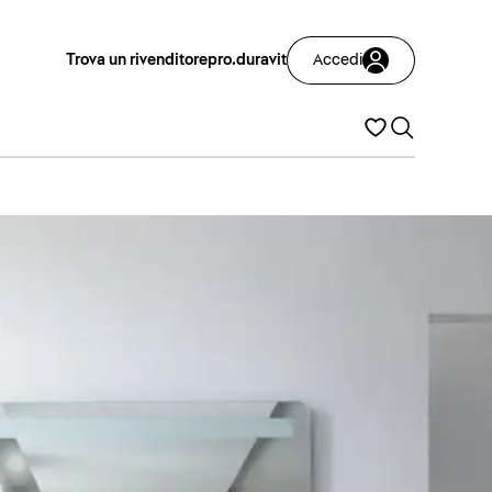
Trova un rivenditore
pro.duravit
Accedi