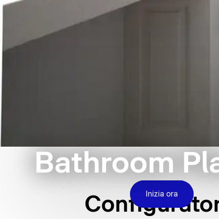
Bathroom Pl
Inizia ora
Configurator