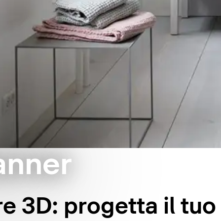
anner
e 3D: progetta il tu