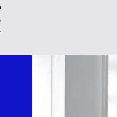
n
e
o