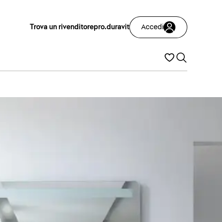
Trova un rivenditore
pro.duravit
Accedi