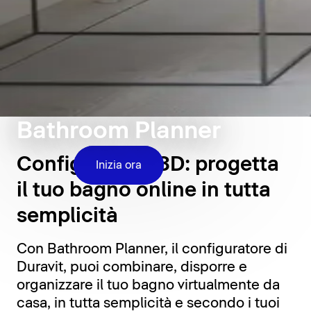
Bathroom Planner
Configuratore 3D: progetta
Inizia ora
il tuo bagno online in tutta
semplicità
Con Bathroom Planner, il configuratore di
Duravit, puoi combinare, disporre e
organizzare il tuo bagno virtualmente da
casa, in tutta semplicità e secondo i tuoi