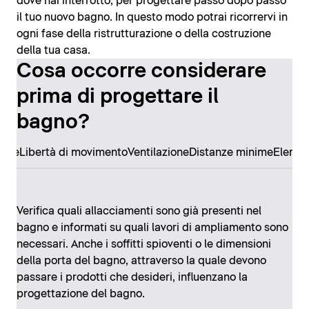
dove hai interrotto, per progettare passo dopo passo
il tuo nuovo bagno. In questo modo potrai ricorrervi in
ogni fase della ristrutturazione o della costruzione
della tua casa.
Cosa occorre considerare
prima di progettare il
bagno?
ore
Libertà di movimento
Ventilazione
Distanze minime
Elemen
Verifica quali allacciamenti sono già presenti nel
bagno e informati su quali lavori di ampliamento sono
necessari. Anche i soffitti spioventi o le dimensioni
della porta del bagno, attraverso la quale devono
passare i prodotti che desideri, influenzano la
progettazione del bagno.