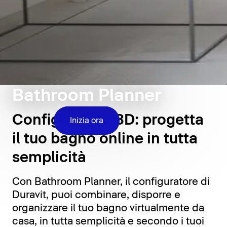
Bathroom Planner
Configuratore 3D: progetta
Inizia ora
il tuo bagno online in tutta
semplicità
Con Bathroom Planner, il configuratore di
Duravit, puoi combinare, disporre e
organizzare il tuo bagno virtualmente da
casa, in tutta semplicità e secondo i tuoi