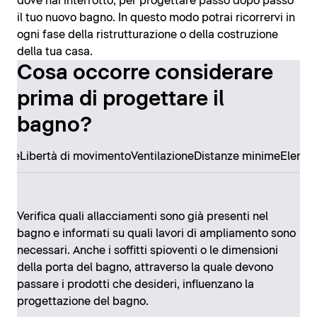
dove hai interrotto, per progettare passo dopo passo
il tuo nuovo bagno. In questo modo potrai ricorrervi in
ogni fase della ristrutturazione o della costruzione
della tua casa.
Cosa occorre considerare
prima di progettare il
bagno?
ore
Libertà di movimento
Ventilazione
Distanze minime
Elemen
Verifica quali allacciamenti sono già presenti nel
bagno e informati su quali lavori di ampliamento sono
necessari. Anche i soffitti spioventi o le dimensioni
della porta del bagno, attraverso la quale devono
passare i prodotti che desideri, influenzano la
progettazione del bagno.