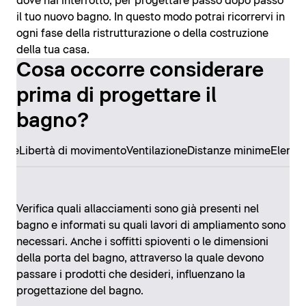
dove hai interrotto, per progettare passo dopo passo
il tuo nuovo bagno. In questo modo potrai ricorrervi in
ogni fase della ristrutturazione o della costruzione
della tua casa.
Cosa occorre considerare
prima di progettare il
bagno?
ore
Libertà di movimento
Ventilazione
Distanze minime
Elemen
Verifica quali allacciamenti sono già presenti nel
bagno e informati su quali lavori di ampliamento sono
necessari. Anche i soffitti spioventi o le dimensioni
della porta del bagno, attraverso la quale devono
passare i prodotti che desideri, influenzano la
progettazione del bagno.