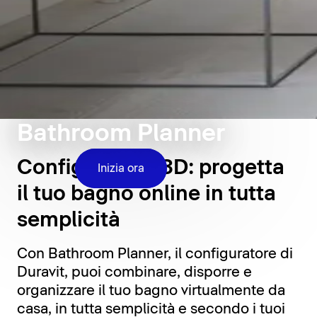
Bathroom Planner
Configuratore 3D: progetta
Inizia ora
il tuo bagno online in tutta
semplicità
Con Bathroom Planner, il configuratore di
Duravit, puoi combinare, disporre e
organizzare il tuo bagno virtualmente da
casa, in tutta semplicità e secondo i tuoi