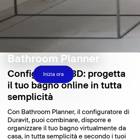
Bathroom Planner
Configuratore 3D: progetta
Inizia ora
il tuo bagno online in tutta
semplicità
Con Bathroom Planner, il configuratore di
Duravit, puoi combinare, disporre e
organizzare il tuo bagno virtualmente da
casa, in tutta semplicità e secondo i tuoi