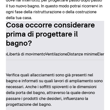
dove hai interrotto, per progettare passo dopo passo
il tuo nuovo bagno. In questo modo potrai ricorrervi in
ogni fase della ristrutturazione o della costruzione
della tua casa.
Cosa occorre considerare
prima di progettare il
bagno?
ore
Libertà di movimento
Ventilazione
Distanze minime
Elemen
Verifica quali allacciamenti sono già presenti nel
bagno e informati su quali lavori di ampliamento sono
necessari. Anche i soffitti spioventi o le dimensioni
della porta del bagno, attraverso la quale devono
passare i prodotti che desideri, influenzano la
progettazione del bagno.