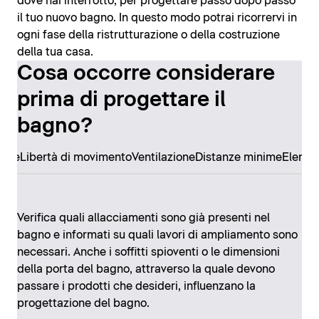
dove hai interrotto, per progettare passo dopo passo
il tuo nuovo bagno. In questo modo potrai ricorrervi in
ogni fase della ristrutturazione o della costruzione
della tua casa.
Cosa occorre considerare
prima di progettare il
bagno?
ore
Libertà di movimento
Ventilazione
Distanze minime
Elemen
Verifica quali allacciamenti sono già presenti nel
bagno e informati su quali lavori di ampliamento sono
necessari. Anche i soffitti spioventi o le dimensioni
della porta del bagno, attraverso la quale devono
passare i prodotti che desideri, influenzano la
progettazione del bagno.