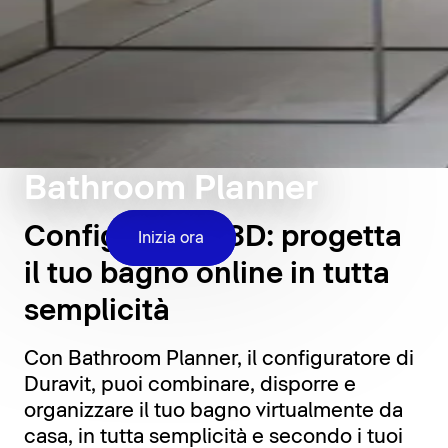
Bathroom Planner
Configuratore 3D: progetta
Inizia ora
il tuo bagno online in tutta
semplicità
Con Bathroom Planner, il configuratore di
Duravit, puoi combinare, disporre e
organizzare il tuo bagno virtualmente da
casa, in tutta semplicità e secondo i tuoi