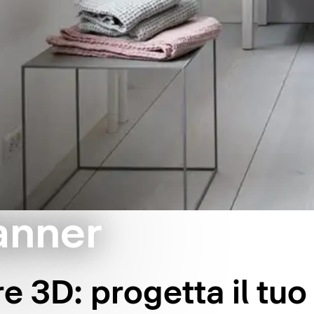
anner
e 3D: progetta il tu