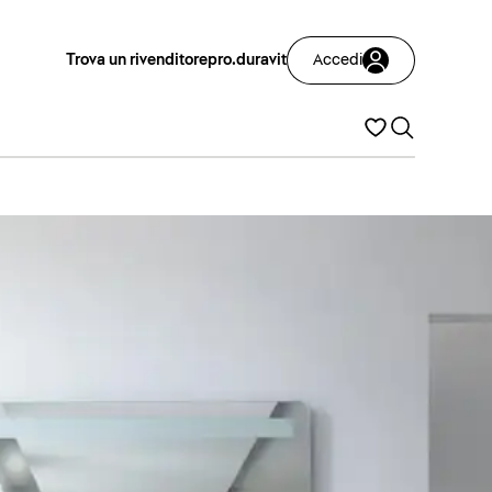
Trova un rivenditore
pro.duravit
Accedi