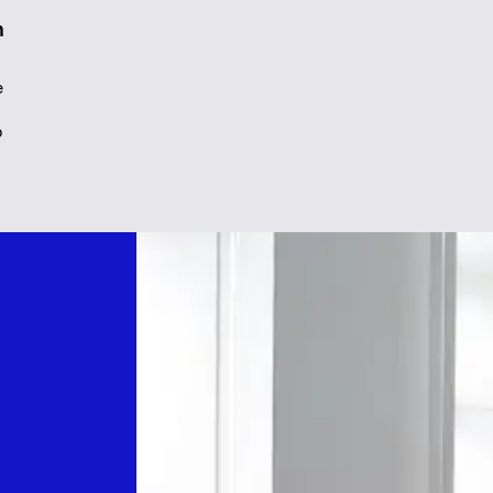
n
e
o