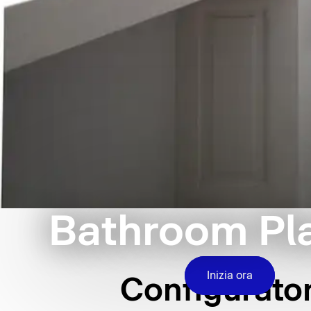
Bathroom Pl
Inizia ora
Configurator