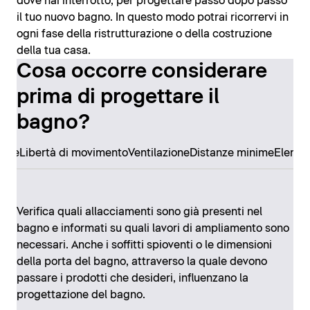
dove hai interrotto, per progettare passo dopo passo
il tuo nuovo bagno. In questo modo potrai ricorrervi in
ogni fase della ristrutturazione o della costruzione
della tua casa.
Cosa occorre considerare
prima di progettare il
bagno?
ore
Libertà di movimento
Ventilazione
Distanze minime
Elemen
Verifica quali allacciamenti sono già presenti nel
bagno e informati su quali lavori di ampliamento sono
necessari. Anche i soffitti spioventi o le dimensioni
della porta del bagno, attraverso la quale devono
passare i prodotti che desideri, influenzano la
progettazione del bagno.