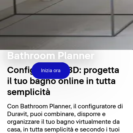
Bathroom Planner
Configuratore 3D: progetta
Inizia ora
il tuo bagno online in tutta
semplicità
Con Bathroom Planner, il configuratore di
Duravit, puoi combinare, disporre e
organizzare il tuo bagno virtualmente da
casa, in tutta semplicità e secondo i tuoi