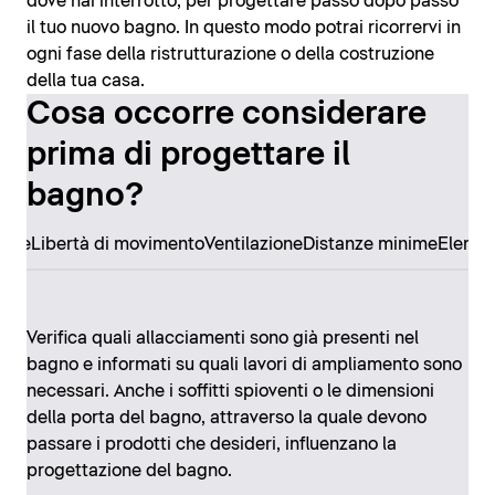
dove hai interrotto, per progettare passo dopo passo
il tuo nuovo bagno. In questo modo potrai ricorrervi in
ogni fase della ristrutturazione o della costruzione
della tua casa.
Cosa occorre considerare
prima di progettare il
bagno?
ore
Libertà di movimento
Ventilazione
Distanze minime
Elemen
Verifica quali allacciamenti sono già presenti nel
bagno e informati su quali lavori di ampliamento sono
necessari. Anche i soffitti spioventi o le dimensioni
della porta del bagno, attraverso la quale devono
passare i prodotti che desideri, influenzano la
progettazione del bagno.