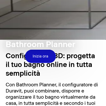
Bathroom Planner
Configuratore 3D: progetta
Inizia ora
il tuo bagno online in tutta
semplicità
Con Bathroom Planner, il configuratore di
Duravit, puoi combinare, disporre e
organizzare il tuo bagno virtualmente da
casa, in tutta semplicità e secondo i tuoi