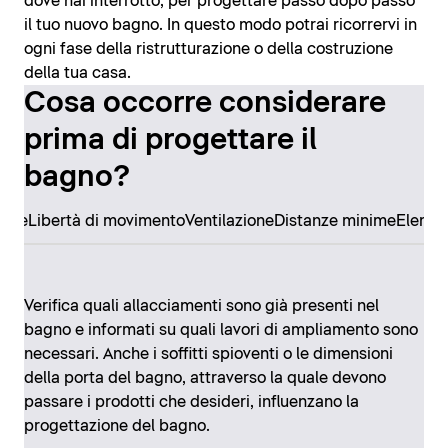
dove hai interrotto, per progettare passo dopo passo
il tuo nuovo bagno. In questo modo potrai ricorrervi in
ogni fase della ristrutturazione o della costruzione
della tua casa.
Cosa occorre considerare
prima di progettare il
bagno?
ore
Libertà di movimento
Ventilazione
Distanze minime
Elemen
Verifica quali allacciamenti sono già presenti nel
bagno e informati su quali lavori di ampliamento sono
necessari. Anche i soffitti spioventi o le dimensioni
della porta del bagno, attraverso la quale devono
passare i prodotti che desideri, influenzano la
progettazione del bagno.