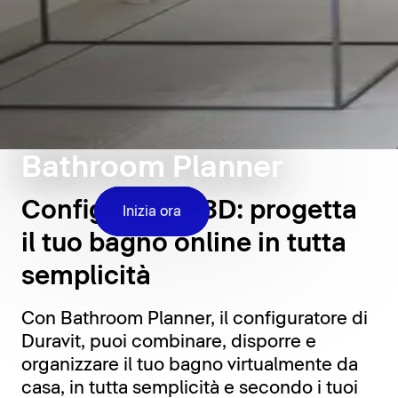
Bathroom Planner
Configuratore 3D: progetta
Inizia ora
il tuo bagno online in tutta
semplicità
Con Bathroom Planner, il configuratore di
Duravit, puoi combinare, disporre e
organizzare il tuo bagno virtualmente da
casa, in tutta semplicità e secondo i tuoi