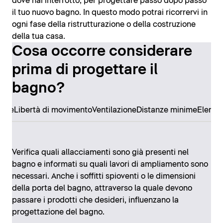
dove hai interrotto, per progettare passo dopo passo
il tuo nuovo bagno. In questo modo potrai ricorrervi in
ogni fase della ristrutturazione o della costruzione
della tua casa.
Cosa occorre considerare
prima di progettare il
bagno?
ore
Libertà di movimento
Ventilazione
Distanze minime
Elemen
Verifica quali allacciamenti sono già presenti nel
bagno e informati su quali lavori di ampliamento sono
necessari. Anche i soffitti spioventi o le dimensioni
della porta del bagno, attraverso la quale devono
passare i prodotti che desideri, influenzano la
progettazione del bagno.