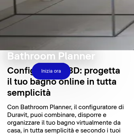
Bathroom Planner
Configuratore 3D: progetta
Inizia ora
il tuo bagno online in tutta
semplicità
Con Bathroom Planner, il configuratore di
Duravit, puoi combinare, disporre e
organizzare il tuo bagno virtualmente da
casa, in tutta semplicità e secondo i tuoi