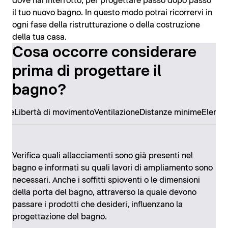
dove hai interrotto, per progettare passo dopo passo
il tuo nuovo bagno. In questo modo potrai ricorrervi in
ogni fase della ristrutturazione o della costruzione
della tua casa.
Cosa occorre considerare
prima di progettare il
bagno?
ore
Libertà di movimento
Ventilazione
Distanze minime
Elemen
Verifica quali allacciamenti sono già presenti nel
bagno e informati su quali lavori di ampliamento sono
necessari. Anche i soffitti spioventi o le dimensioni
della porta del bagno, attraverso la quale devono
passare i prodotti che desideri, influenzano la
progettazione del bagno.