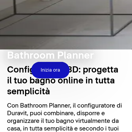
Bathroom Planner
Configuratore 3D: progetta
Inizia ora
il tuo bagno online in tutta
semplicità
Con Bathroom Planner, il configuratore di
Duravit, puoi combinare, disporre e
organizzare il tuo bagno virtualmente da
casa, in tutta semplicità e secondo i tuoi