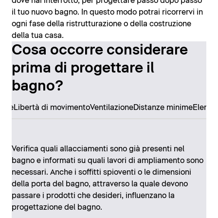
dove hai interrotto, per progettare passo dopo passo
il tuo nuovo bagno. In questo modo potrai ricorrervi in
ogni fase della ristrutturazione o della costruzione
della tua casa.
Cosa occorre considerare
prima di progettare il
bagno?
ore
Libertà di movimento
Ventilazione
Distanze minime
Elemen
Verifica quali allacciamenti sono già presenti nel
bagno e informati su quali lavori di ampliamento sono
necessari. Anche i soffitti spioventi o le dimensioni
della porta del bagno, attraverso la quale devono
passare i prodotti che desideri, influenzano la
progettazione del bagno.