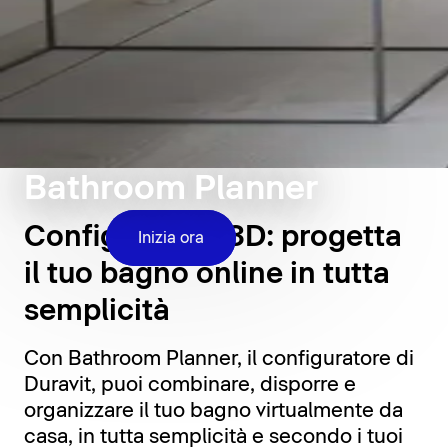
Bathroom Planner
Configuratore 3D: progetta
Inizia ora
il tuo bagno online in tutta
semplicità
Con Bathroom Planner, il configuratore di
Duravit, puoi combinare, disporre e
organizzare il tuo bagno virtualmente da
casa, in tutta semplicità e secondo i tuoi