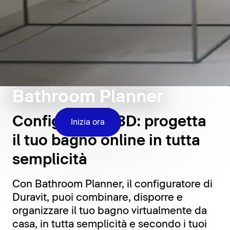
Bathroom Planner
Configuratore 3D: progetta
Inizia ora
il tuo bagno online in tutta
semplicità
Con Bathroom Planner, il configuratore di
Duravit, puoi combinare, disporre e
organizzare il tuo bagno virtualmente da
casa, in tutta semplicità e secondo i tuoi