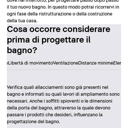
dove hai interrotto, per progettare passo dopo passo
il tuo nuovo bagno. In questo modo potrai ricorrervi in
ogni fase della ristrutturazione o della costruzione
della tua casa.
Cosa occorre considerare
prima di progettare il
bagno?
ore
Libertà di movimento
Ventilazione
Distanze minime
Elemen
Verifica quali allacciamenti sono già presenti nel
bagno e informati su quali lavori di ampliamento sono
necessari. Anche i soffitti spioventi o le dimensioni
della porta del bagno, attraverso la quale devono
passare i prodotti che desideri, influenzano la
progettazione del bagno.