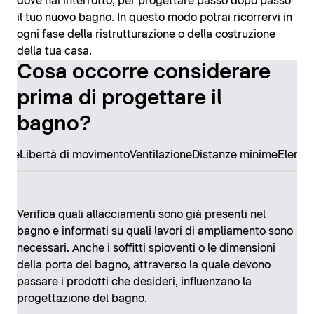
dove hai interrotto, per progettare passo dopo passo
il tuo nuovo bagno. In questo modo potrai ricorrervi in
ogni fase della ristrutturazione o della costruzione
della tua casa.
Cosa occorre considerare
prima di progettare il
bagno?
ore
Libertà di movimento
Ventilazione
Distanze minime
Elemen
Verifica quali allacciamenti sono già presenti nel
bagno e informati su quali lavori di ampliamento sono
necessari. Anche i soffitti spioventi o le dimensioni
della porta del bagno, attraverso la quale devono
passare i prodotti che desideri, influenzano la
progettazione del bagno.