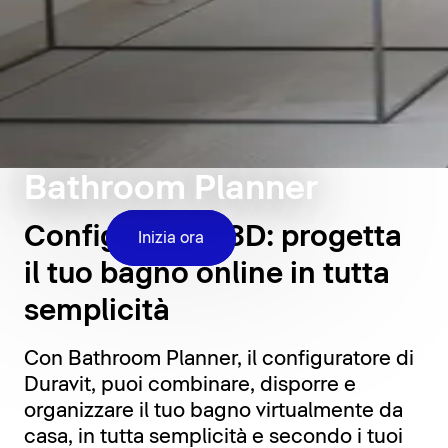
Bathroom Planner
Configuratore 3D: progetta
Inizia ora
il tuo bagno online in tutta
semplicità
Con Bathroom Planner, il configuratore di
Duravit, puoi combinare, disporre e
organizzare il tuo bagno virtualmente da
casa, in tutta semplicità e secondo i tuoi