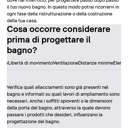
dove hai interrotto, per progettare passo dopo passo
il tuo nuovo bagno. In questo modo potrai ricorrervi in
ogni fase della ristrutturazione o della costruzione
della tua casa.
Cosa occorre considerare
prima di progettare il
bagno?
ore
Libertà di movimento
Ventilazione
Distanze minime
Elemen
Verifica quali allacciamenti sono già presenti nel
bagno e informati su quali lavori di ampliamento sono
necessari. Anche i soffitti spioventi o le dimensioni
della porta del bagno, attraverso la quale devono
passare i prodotti che desideri, influenzano la
progettazione del bagno.