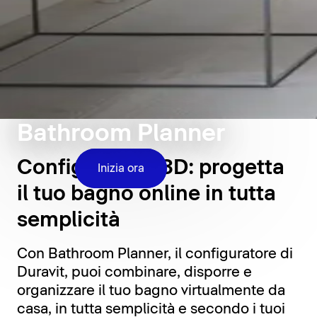
Bathroom Planner
Configuratore 3D: progetta
Inizia ora
il tuo bagno online in tutta
semplicità
Con Bathroom Planner, il configuratore di
Duravit, puoi combinare, disporre e
organizzare il tuo bagno virtualmente da
casa, in tutta semplicità e secondo i tuoi